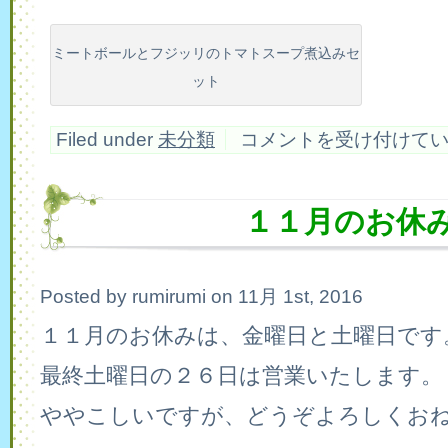
ミートボールとフジッリのトマトスープ煮込みセ
ット
ミ
Filed under
未分類
コメントを受け付けて
ー
ト
ボ
ー
１１月のお休
ル
の
ト
マ
ト
Posted by rumirumi on 11月 1st, 2016
ス
ー
１１月のお休みは、金曜日と土曜日です
プ
煮
最終土曜日の２６日は営業いたします。
込
み
は
ややこしいですが、どうぞよろしくお