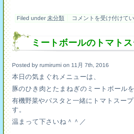
１
Filed under
未分類
コメントを受け付けて
２
月
の
お
ミートボールのトマトス
休
み
は
Posted by rumirumi on 11月 7th, 2016
本日の気まぐれメニューは、
豚のひき肉とたまねぎのミートボール
有機野菜やパスタと一緒にトマトスープ
す。
温まって下さいね＾＾／