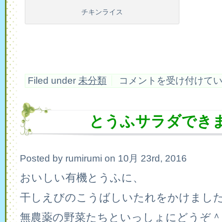
チキンライス
チ
Filed under
未分類
コメントを受け付けて
キ
ン
ラ
イ
とうふサラダでき
ス
は
Posted by rumirumi on 10月 23rd, 2016
おいしい有機とうふに、
干しえびのこうばしいたれをかけまし
無農薬の野菜たちといっしょにどうぞ＾