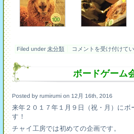
関
Filed under
未分類
コメントを受け付けて
西
の
ど
う
ボードゲーム
ぶ
つ
は
Posted by rumirumi on 12月 16th, 2016
来年２０１７年１月９日（祝・月）にボ
す！
チャイ工房では初めての企画です。