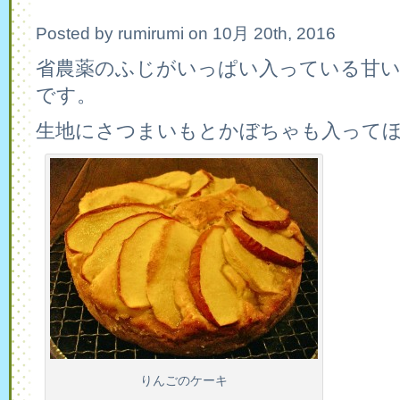
ま
し
Posted by rumirumi on 10月 20th, 2016
た
は
省農薬のふじがいっぱい入っている甘い
です。
生地にさつまいもとかぼちゃも入って
りんごのケーキ