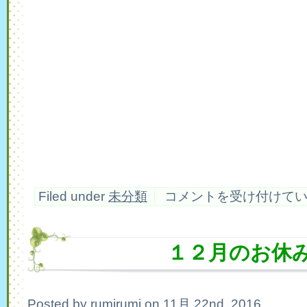
ボ
Filed under
未分類
コメントを受け付けて
ー
ド
ゲ
ー
１２月のお休
ム
会
は
Posted by rumirumi on 11月 22nd, 2016