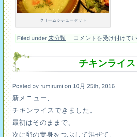
クリームシチューセット
ク
Filed under
未分類
コメントを受け付けて
リ
ー
ム
シ
チキンライス
チ
ュ
ー
は
Posted by rumirumi on 10月 25th, 2016
新メニュー、
チキンライスできました。
最初はそのままで、
次に卵の黄身をつぶして混ぜて、