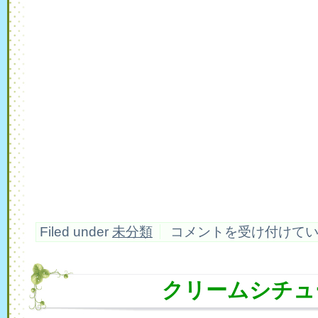
１
Filed under
未分類
コメントを受け付けて
１
月
の
お
クリームシチュ
休
み
は