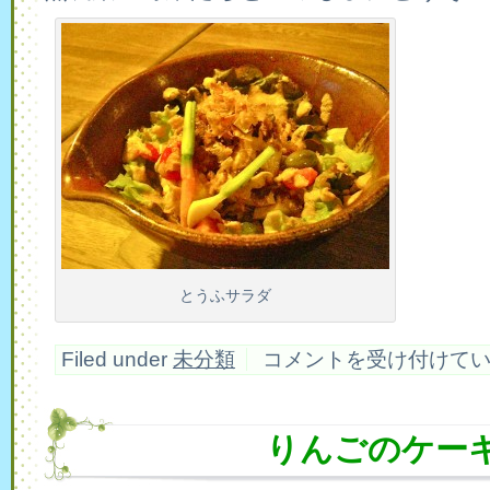
とうふサラダ
と
Filed under
未分類
コメントを受け付けて
う
ふ
サ
ラ
りんごのケー
ダ
で
き