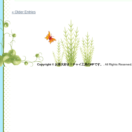
う
ふ
チ
« Older Entries
ャ
ン
プ
ル
ー
は
Copyright © お茶大好き！チャイ工房のHPです。
. All Rights Reserve