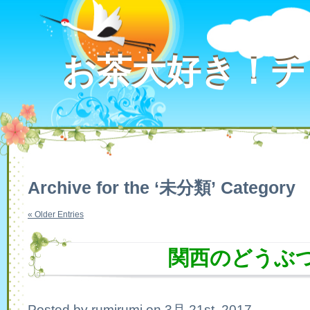
お茶大好き！チ
お茶大好き！チ
Archive for the ‘未分類’ Category
« Older Entries
関西のどうぶ
Posted by rumirumi on 3月 21st, 2017