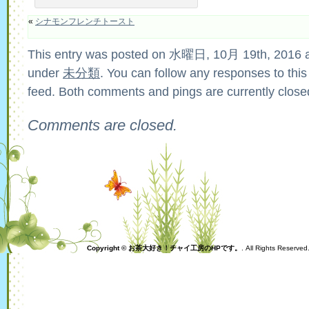
«
シナモンフレンチトースト
This entry was posted on 水曜日, 10月 19th, 2016 at
under
未分類
. You can follow any responses to this
feed. Both comments and pings are currently close
Comments are closed.
Copyright © お茶大好き！チャイ工房のHPです。
. All Rights Reserve