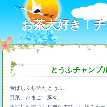
お茶大好き！チ
お茶大好き！チ
とうふチャンプ
芳ばしく炒めたとうふ、
野菜、たまご、豚肉、