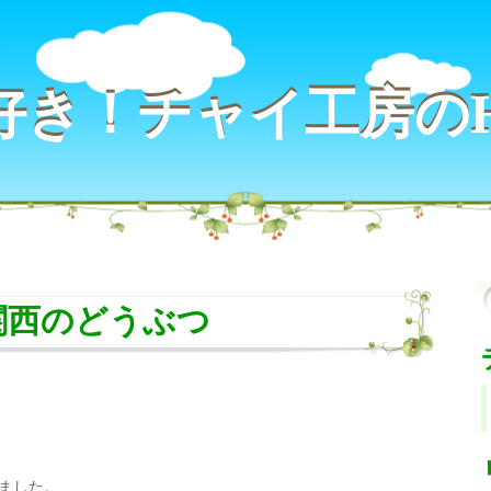
好き！チャイ工房の
好き！チャイ工房の
関西のどうぶつ
ました。