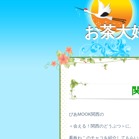
お茶大
お茶大
ぴあMOOK関西の
＜会える！関西のどうぶつ＞に、
看板ねこのチャコを紹介してもらい