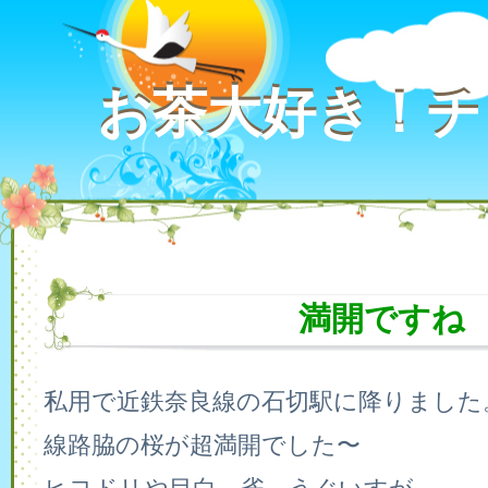
お茶大好き！チ
お茶大好き！チ
満開ですね
私用で近鉄奈良線の石切駅に降りました
線路脇の桜が超満開でした〜