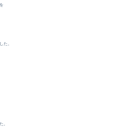
を
した。
た。