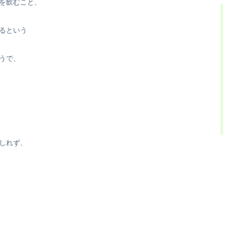
を飲むこと、
るという
うで、
しれず、