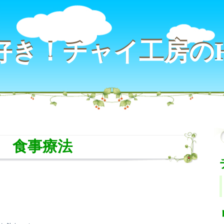
好き！チャイ工房の
好き！チャイ工房の
食事療法