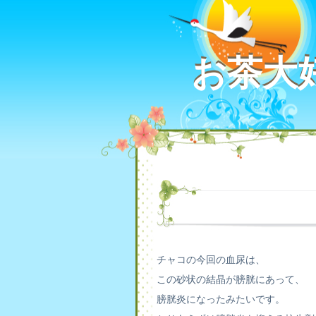
お茶大
お茶大
チャコの今回の血尿は、
この砂状の結晶が膀胱にあって、
膀胱炎になったみたいです。