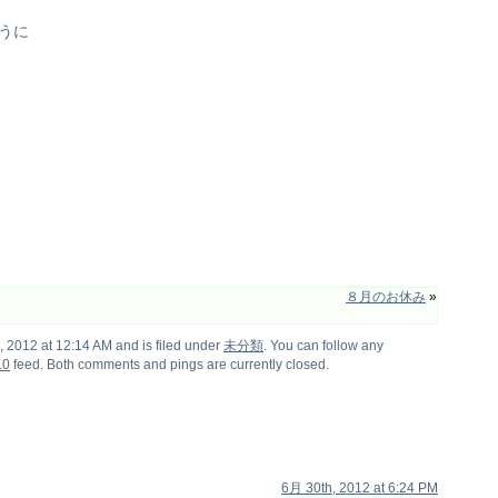
うに
８月のお休み
»
2012 at 12:14 AM and is filed under
未分類
. You can follow any
.0
feed. Both comments and pings are currently closed.
6月 30th, 2012 at 6:24 PM