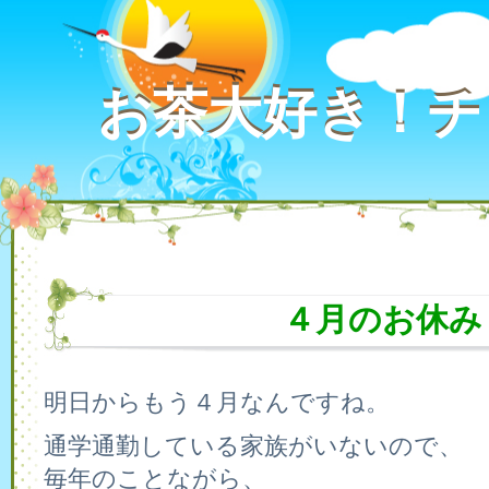
お茶大好き！チ
お茶大好き！チ
４月のお休み
明日からもう４月なんですね。
通学通勤している家族がいないので、
毎年のことながら、