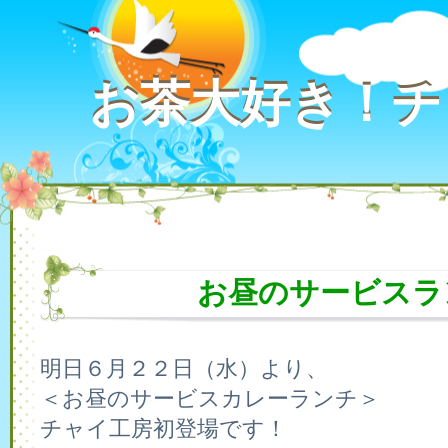
お茶大好き！チ
お茶大好き！チ
お昼のサービスラ
明日６月２２日（水）より、
＜お昼のサービスカレーランチ＞
チャイ工房初登場です！