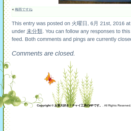
«
梅雨ですね
This entry was posted on 火曜日, 6月 21st, 2016 at 
under
未分類
. You can follow any responses to this
feed. Both comments and pings are currently close
Comments are closed.
Copyright © お茶大好き！チャイ工房のHPです。
. All Rights Reserve