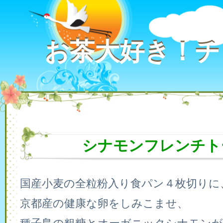
お茶大好き！チ
お茶大好き！チ
シナモンフレンチト
国産小麦の全粒粉入り食パン４枚切りに
京都産の健康な卵をしみこませ、